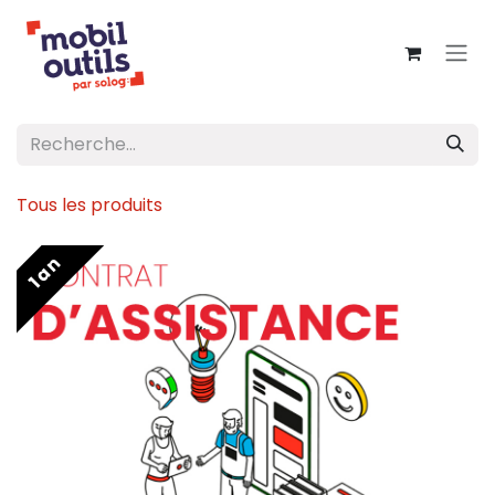
Se rendre au contenu
Tous les produits
1 an